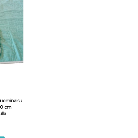
ukuominaisu
110 cm
ulla