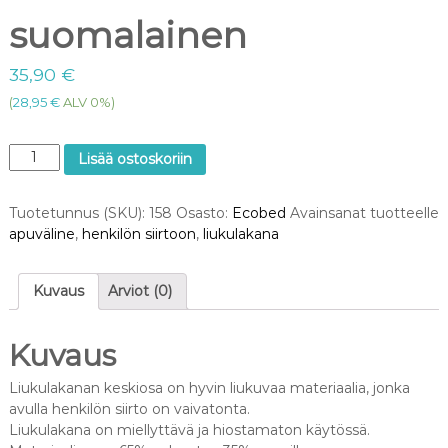
suomalainen
35,90
€
(
28,95
€
ALV 0%)
L
Lisää ostoskoriin
i
u
Tuotetunnus (SKU):
158
Osasto:
Ecobed
Avainsanat tuotteelle
k
apuväline
,
henkilön siirtoon
,
liukulakana
u
l
a
Kuvaus
Arviot (0)
k
a
n
Kuvaus
a
,
Liukulakanan keskiosa on hyvin liukuvaa materiaalia, jonka
s
avulla henkilön siirto on vaivatonta.
u
Liukulakana on miellyttävä ja hiostamaton käytössä.
o