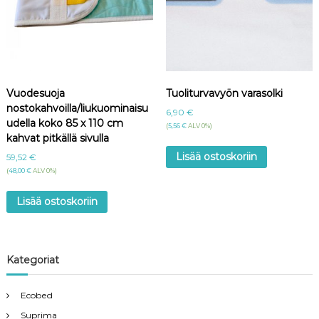
Vuodesuoja
Tuoliturvavyön varasolki
nostokahvoilla/liukuominaisu
6,90
€
udella koko 85 x 110 cm
(
5,56
€
ALV 0%)
kahvat pitkällä sivulla
Lisää ostoskoriin
59,52
€
(
48,00
€
ALV 0%)
Lisää ostoskoriin
Kategoriat
Ecobed
Suprima