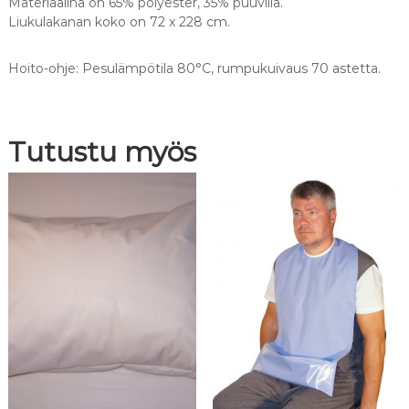
Materiaalina on 65% polyester, 35% puuvilla.
m
Liukulakanan koko on 72 x 228 cm.
a
l
Hoito-ohje: Pesulämpötila 80°C, rumpukuivaus 70 astetta.
a
i
n
e
Tutustu myös
n
m
ä
ä
r
ä