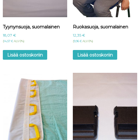
Tyynynsuoja, suomalainen
Ruokasuoja, suomalainen
18,07
€
12,35
€
(
14,57
€
ALV 0%)
(
9,96
€
ALV 0%)
Lisää ostoskoriin
Lisää ostoskoriin