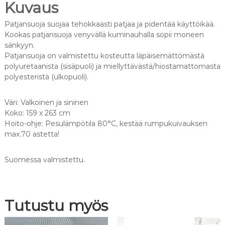
a
Kuvaus
s
ä
Patjansuoja suojaa tehokkaasti patjaa ja pidentää käyttöikää.
n
Kookas patjansuoja venyvällä kuminauhalla sopii moneen
k
sänkyyn.
y
Patjansuoja on valmistettu kosteutta läpäisemättömästä
y
polyuretaanista (sisäpuoli) ja miellyttävästä/hiostamattomasta
n
polyesteristä (ulkopuoli).
,
s
Väri: Valkoinen ja sininen
u
Koko: 159 x 263 cm
o
Hoito-ohje: Pesulämpötila 80°C, kestää rumpukuivauksen
m
max.70 astetta!
a
l
a
Suomessa valmistettu.
i
n
e
Tutustu myös
n
m
ä