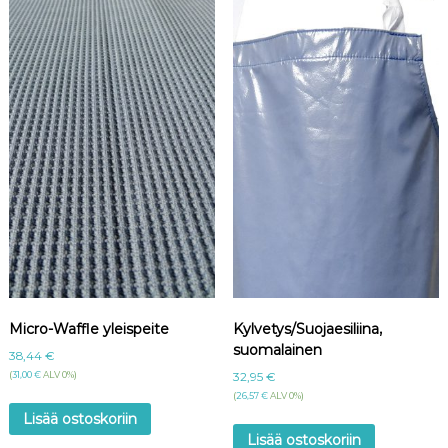
ä
r
ä
Micro-Waffle yleispeite
Kylvetys/Suojaesiliina,
suomalainen
38,44
€
(
31,00
€
ALV 0%)
32,95
€
(
26,57
€
ALV 0%)
Lisää ostoskoriin
Lisää ostoskoriin