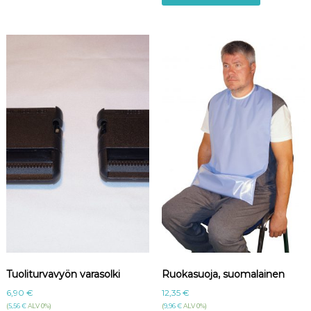
Tuoliturvavyön varasolki
Ruokasuoja, suomalainen
6,90
€
12,35
€
(
5,56
€
ALV 0%)
(
9,96
€
ALV 0%)