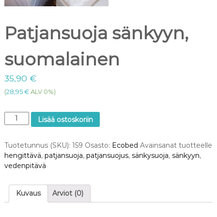
Patjansuoja sänkyyn,
suomalainen
35,90
€
(
28,95
€
ALV 0%)
P
Lisää ostoskoriin
a
t
Tuotetunnus (SKU):
159
Osasto:
Ecobed
Avainsanat tuotteelle
j
hengittävä
,
patjansuoja
,
patjansuojus
,
sänkysuoja
,
sänkyyn
,
a
vedenpitävä
n
s
u
Kuvaus
Arviot (0)
o
j